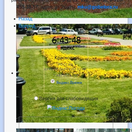
455-38-57
, адрес эл. почты:
mku@gobelora.ru
Назад
Вперед
Версия для слабовидящих