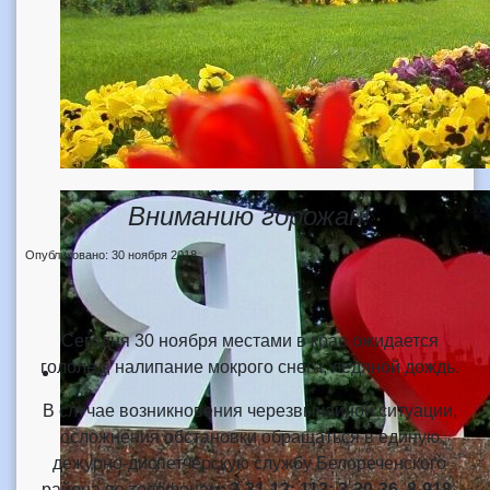
Вниманию горожан!
Опубликовано: 30 ноября 2018
Сегодня 30 ноября местами в крае ожидается
гололед, налипание мокрого снега, ледяной дождь.
В случае возникновения черезвычайной ситуации,
осложнения обстановки обращаться в единую
дежурно-диспетчерскую службу Белореченского
района по телефонам:
3-31-12; 112; 3-30-36, 8-918-