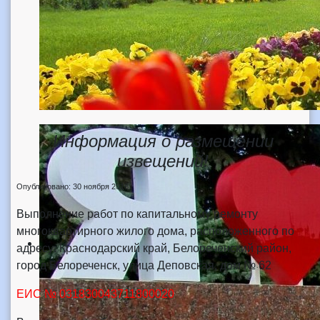
Информация о размещении
извещений!
Опубликовано: 30 ноября 2018
Выполнение работ по капитальному ремонту
многоквартирного жилого дома, расположенного по
адресу: Краснодарский край, Белореченский район,
город Белореченск, улица Деповская, дом № 62
ЕИС
№ 031830043711800020