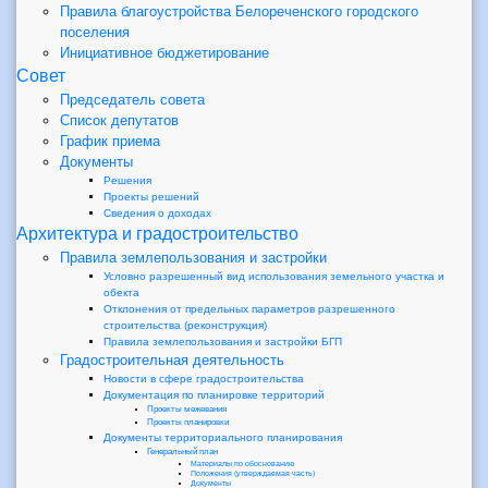
Правила благоустройства Белореченского городского
поселения
Инициативное бюджетирование
Совет
Председатель совета
Список депутатов
График приема
Документы
Решения
Проекты решений
Сведения о доходах
Архитектура и градостроительство
Правила землепользования и застройки
Условно разрешенный вид использования земельного участка и
обекта
Отклонения от предельных параметров разрешенного
строительства (реконструкция)
Правила землепользования и застройки БГП
Градостроительная деятельность
Новости в сфере градостроительства
Документация по планировке территорий
Проекты межевания
Проекты планировки
Документы территориального планирования
Генеральный план
Материалы по обоснованию
Положения (утверждаемая часть)
Документы