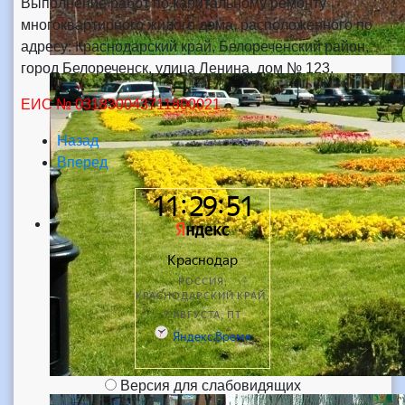
Выполнение работ по капитальному ремонту
многоквартирного жилого дома, расположенного по
адресу: Краснодарский край, Белореченский район,
город Белореченск, улица Ленина, дом № 123.
ЕИС
№ 031830043711800021
Назад
Вперед
Версия для слабовидящих