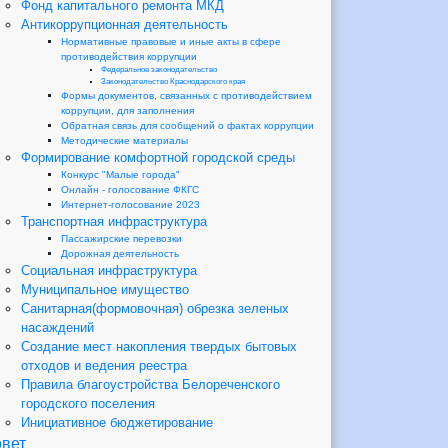
Фонд капитального ремонта МКД
Антикоррупционная деятельность
Нормативные правовые и иные акты в сфере
противодействия коррупции
Федеральное законодательство
Законодательство Краснодарского края
Формы документов, связанных с противодействием
коррупции, для заполнения
Обратная связь для сообщений о фактах коррупции
Методические материалы
Формирование комфортной городской среды
Конкурс "Малые города"
Онлайн - голосование ФКГС
Интернет-голосование 2023
Транспортная инфраструктура
Пассажирские перевозки
Дорожная деятельность
Социальная инфраструктура
Муниципальное имущество
Санитарная(формовочная) обрезка зеленых
насаждений
Создание мест накопления твердых бытовых
отходов и ведения реестра
Правила благоустройства Белореченского
городского поселения
Инициативное бюджетирование
вет