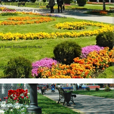
х, кто еще не знаком с основами финансовой
. А более опытные участники проверят и закрепят уже
я:
т вам больше пользы.
обы сохранить деньги.
ожно.
способы оплаты и переводов.
модули: