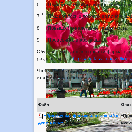
6. Изучайте способы защиты своих прав
7. Позаботьтесь о доходах на пенсии зар
8. Повышайте налоговую грамотность.
9. Проверяйте информацию.
Обучение доступно в открытом формате на
разделе курса –
https://finclass.info/_wt/fing
Чтобы начать обучение, нужно заполнить 
итогового тестирования участники смогут 
Файл
Опис
«Практичные финансы: от знаний к
«Пра
действиям»
дейс