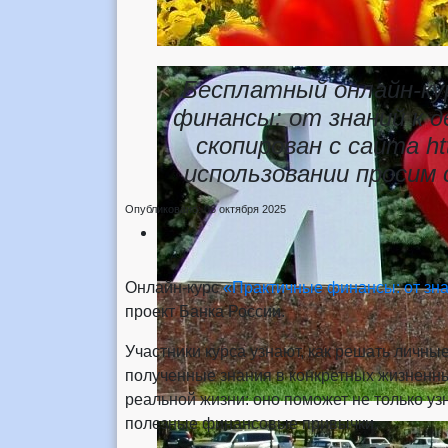
Бесплатный онлайн-ку
финансы: от знаний к 
скопирован с сайта htt
использовании просим
Опубликовано: 06 октября 2025
Онлайн-курс
«Практичные финансы: от зна
проект Банка России.
Участники курса узнают, как решать личн
полученные знания в конкретных жизненны
реальной жизни: оно поможет не только у
полезные финансовые привычки.