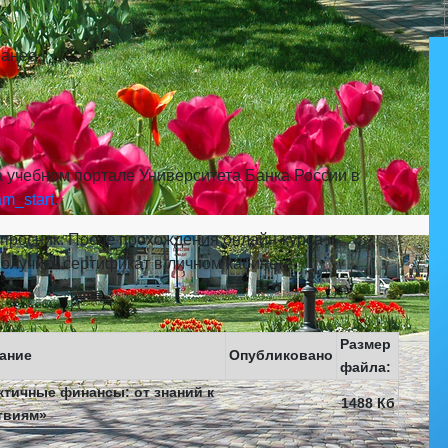
.
анее.
 учебном портале Университета Банка России в
ram_start
.
опросник. После прохождения онлайн-курса и
получить сертификат в личном кабинете.
Размер
ание
Опубликовано
файла:
ктичные финансы: от знаний к
1488 Кб
твиям»