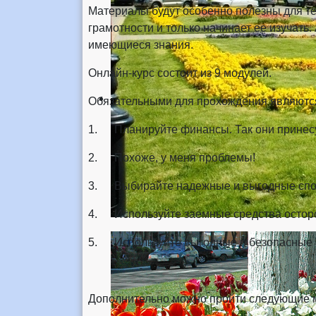
Материалы будут особенно полезны для те
грамотности и только начинает ее изучать
имеющиеся знания.
Онлайн-курс состоит из 9 модулей.
Обязательными для прохождения являютс
1. Планируйте финансы. Так они принесу
2. Похоже, у меня проблемы!
3. Выбирайте надежные и выгодные спос
4. Используйте заемные средства остор
5. Используйте выгодные и безопасные 
Дополнительно можно пройти следующие 