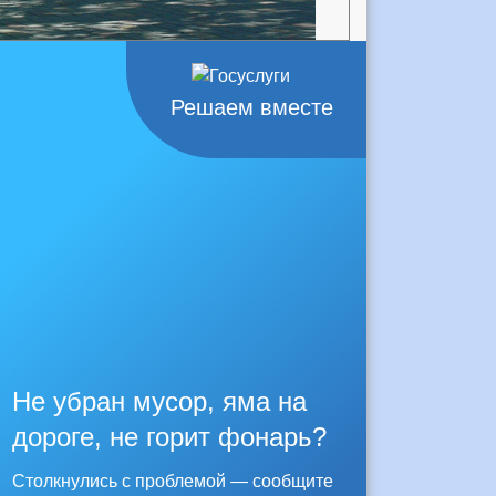
Решаем вместе
Не убран мусор, яма на
дороге, не горит фонарь?
Столкнулись с проблемой — сообщите