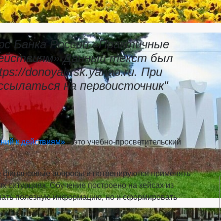
рс Банка России «Практичные
действиям» Данный текст был
ps://donoyabrsk.yanao.ru. При
 ссылаться на первоисточник"
ний к действиям»
– это учебно-просветительский
ые финансовые вопросы и потренируются применять
х ситуациях. Обучение построено на кейсах из
знать полезную информацию, но и сформировать