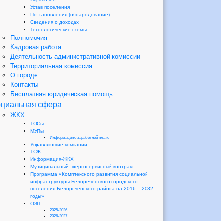
Устав поселения
Постановления (обнародование)
Сведения о доходах
Технологические схемы
Полномочия
Кадровая работа
Деятельность административной комиссии
Территориальная комиссия
О городе
Контакты
Бесплатная юридическая помощь
циальная сфера
ЖКХ
ТОСы
МУПы
Информация о заработной плате
Управляющие компании
ТСЖ
Информация-ЖКХ
Муниципальный энергосервисный контракт
Программа «Комплексного развития социальной
инфраструктуры Белореченского городского
поселения Белореченского района на 2016 – 2032
годы»
ОЗП
2025-2026
2026-2027