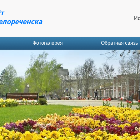
т
Ис
елореченска
Фотогалерея
Обратная связь