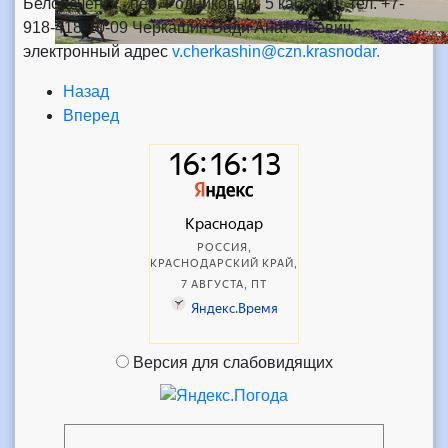
Белореченск, пер. Родниковый, 5 каб. № 1, тел. +7-
918-418-10-09 Черкашин Вади Анатольевич,
электронный адрес
v.cherkashin@czn.krasnodar
.
Назад
Вперед
Версия для слабовидящих