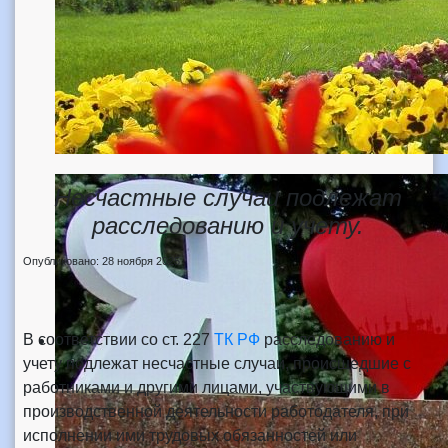
Несчастные случаи подлежат
расследованию и учету.
Опубликовано: 28 ноября 2025
В соответствии со ст. 227
ТК РФ
расследованию и
учету подлежат несчастные случаи, происшедшие с
работниками и другими лицами, участвующими в
производственной деятельности работодателя, при
исполнении ими трудовых обязанностей или