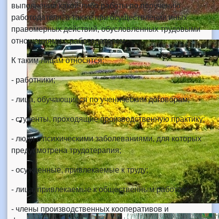
выполнении какой-либо работы по поручению
работодателя, а также при осуществлении иных
правомерных действий, обусловленных трудовыми
отношениями с работодателем.
К таким лицам относятся:
- работники;
- лица, обучающиеся по ученическим договорам;
- студенты, проходящие производственную практику;
- люди с психическими заболеваниями, для которых
предусмотрена трудотерапия;
- осужденные, привлекаемые к труду;
- лица, привлекаемые к общественным работам;
- члены производственных кооперативов и