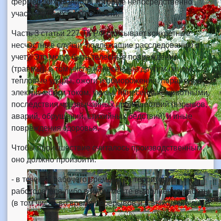
фермерских хозяйств, которые непосредственно
участвуют в их деятельности.
Часть 3 статьи 227 ТК РФ описывает конкретные
несчастные случаи, подлежащие расследованию и
учету. Это могут быть телесные повреждения
(травмы), в том числе нанесенные другим лицом,
тепловые удары, ожоги и обморожения, поражение
электрическим током, укусы, нанесенные животными,
последствия чрезвычайных происшествий (взрывов,
аварий, обрушений, стихийных бедствий) и иные
повреждения здоровья.
Чтобы происшествие считалось производственным,
оно должно произойти:
- в течение рабочего времени на территории
работодателя либо в ином месте выполнения работы
(в том числе во время перерывов и в выходные дни);