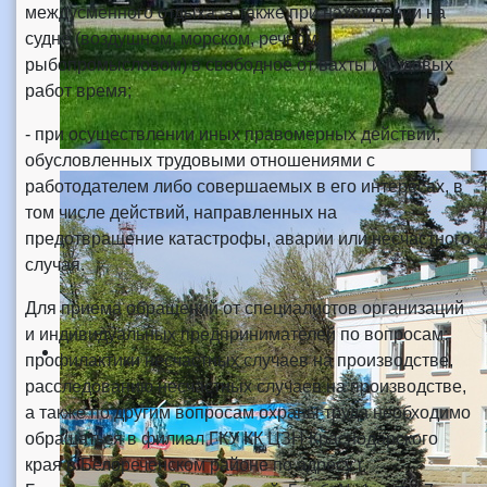
междусменного отдыха, а также при нахождении на
судне (воздушном, морском, речном,
рыбопромысловом) в свободное от вахты и судовых
работ время;
- при осуществлении иных правомерных действий,
обусловленных трудовыми отношениями с
работодателем либо совершаемых в его интересах, в
том числе действий, направленных на
предотвращение катастрофы, аварии или несчастного
случая.
Для приема обращений от специалистов организаций
и индивидуальных предпринимателей по вопросам:
профилактики несчастных случаев на производстве,
расследованию несчастных случаев на производстве,
а также по другим вопросам охраны труда необходимо
обращаться в филиал ГКУ КК ЦЗН Краснодарского
края в Белореченском районе по адресу г.