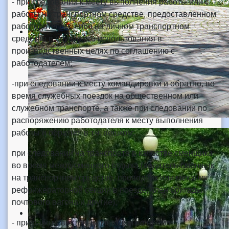
- при следовании к месту выполнения работы или с
работы на транспортном средстве, предоставленном
работодателем, либо на личном транспортном
средстве в случае его использования в
производственных целях по соглашению с
работодателем;
-при следовании к месту командировки и обратно, во
время служебных поездок на общественном или
служебном транспорте, а также при следовании по
распоряжению работодателя к месту выполнения
работы и обратно, в т.ч. пешком;
при следовании на транспорте в качестве сменщика
во время междусменного отдыха (водитель-сменщик
на транспортном средстве, проводник или механик
рефрижераторной секции в поезде, член бригады
почтового вагона и другие);
- при работе вахтовым методом во время