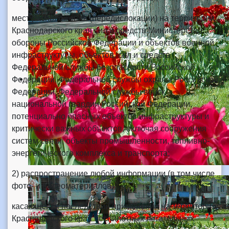
мест расположения (передислокации) на территории
Краснодарского края сил и средств Министерства
обороны Российской Федерации и объектов военной
инфраструктуры, объектов, сил и средств
Федеральной службы безопасности Российской
Федерации, Федеральной службы охраны Российской
Федерации, Федеральной службы войск
национальной гвардии Российской Федерации,
потенциально опасных объектов инфраструктуры и
критически важных объектов, включая сооружения
систем связи, объекты промышленности, топливно-
энергетического комплекса и транспорта;
2) распространение любой информации (в том числе
фото- и видеоматериалов):
касающейся последствий применения на территории
Краснодарского края беспилотных летательных