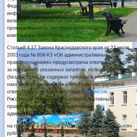
Федерации, потенциально опасных объектов
инфраструктуры и критически важных объектов,
включая сооружения систем связи, объекты
промышленности, топливно-энергетического
комплекса и транспорта.
Статьей 4.17 Закона Краснодарского края от 23 июля
2003 года № 608-КЗ «Об административных
правонарушениях» предусмотрена ответственность
за нарушение указанных запретов, если эти действия
(бездействие) не содержат признаков уголовно
наказуемого деяния и не влекут административной
ответственности в соответствии с
Кодексом
Российской Федерации об административных
правонарушениях, влечет наложение
административного штрафа:
на граждан - в размере от одной тысячи до пяти тысяч
рублей;