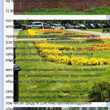
на территории Краснодарского края ЗАПРЕЩЕНО:
1) фотографирование, видео- и (или) киносъемку:
последствий применения беспилотных летательных
аппаратов, безэкипажных катеров;
применения и последствий применения средств
(систем) противодействия беспилотным летательным
аппаратам, безэкипажным катерам, в том числе
средств (систем) противовоздушной обороны и
радиоэлектронной борьбы;
мест нахождения (падения) беспилотных летательных
аппаратов, безэкипажных катеров, мест поражения
объектов с использованием таких аппаратов;
средств (систем) противодействия беспилотным
летательным аппаратам, безэкипажным катерам, в
том числе средств (систем) противовоздушной
обороны и радиоэлектронной борьбы;