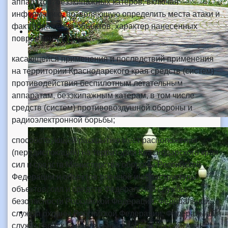
аппаратов, безэкипажных катеров, включая
информацию, позволяющую определить места атаки и
факт поражения объектов, характер нанесенных
повреждений;
касающейся применения и последствий применения
на территории Краснодарского края средств (систем)
противодействия беспилотным летательным
аппаратам, безэкипажным катерам, в том числе
средств (систем) противовоздушной обороны и
радиоэлектронной борьбы;
способствующей раскрытию мест расположения
(передислокации) на территории Краснодарского края
сил и средств Министерства обороны Российской
Федерации и объектов военной инфраструктуры,
объектов, сил и средств Федеральной службы
безопасности Российской Федерации, Федеральной
службы охраны Российской Федерации, Федеральной
службы войск национальной гвардии Российской