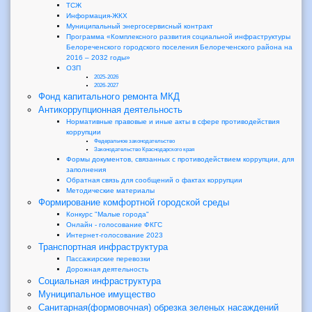
ТСЖ
Информация-ЖКХ
Муниципальный энергосервисный контракт
Программа «Комплексного развития социальной инфраструктуры
Белореченского городского поселения Белореченского района на
2016 – 2032 годы»
ОЗП
2025-2026
2026-2027
Фонд капитального ремонта МКД
Антикоррупционная деятельность
Нормативные правовые и иные акты в сфере противодействия
коррупции
Федеральное законодательство
Законодательство Краснодарского края
Формы документов, связанных с противодействием коррупции, для
заполнения
Обратная связь для сообщений о фактах коррупции
Методические материалы
Формирование комфортной городской среды
Конкурс "Малые города"
Онлайн - голосование ФКГС
Интернет-голосование 2023
Транспортная инфраструктура
Пассажирские перевозки
Дорожная деятельность
Социальная инфраструктура
Муниципальное имущество
Санитарная(формовочная) обрезка зеленых насаждений