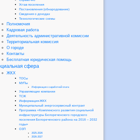
Устав поселения
Постановления (обнародование)
Сведения о доходах
Технологические схемы
Полномочия
Кадровая работа
Деятельность административной комиссии
Территориальная комиссия
О городе
Контакты
Бесплатная юридическая помощь
циальная сфера
ЖКХ
ТОСы
МУПы
Информация о заработной плате
Управляющие компании
ТСЖ
Информация-ЖКХ
Муниципальный энергосервисный контракт
Программа «Комплексного развития социальной
инфраструктуры Белореченского городского
поселения Белореченского района на 2016 – 2032
годы»
ОЗП
2025-2026
2026-2027