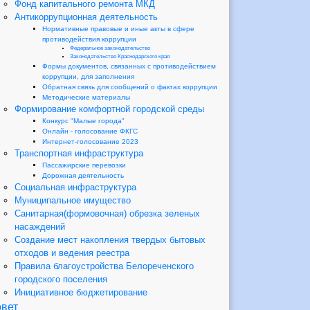
Фонд капитального ремонта МКД
Антикоррупционная деятельность
Нормативные правовые и иные акты в сфере
противодействия коррупции
Федеральное законодательство
Законодательство Краснодарского края
Формы документов, связанных с противодействием
коррупции, для заполнения
Обратная связь для сообщений о фактах коррупции
Методические материалы
Формирование комфортной городской среды
Конкурс "Малые города"
Онлайн - голосование ФКГС
Интернет-голосование 2023
Транспортная инфраструктура
Пассажирские перевозки
Дорожная деятельность
Социальная инфраструктура
Муниципальное имущество
Санитарная(формовочная) обрезка зеленых
насаждений
Создание мест накопления твердых бытовых
отходов и ведения реестра
Правила благоустройства Белореченского
городского поселения
Инициативное бюджетирование
вет