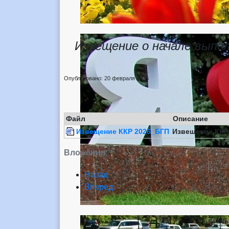
Извещение о начале выпо
Опубликовано: 20 февраля 2026
Файл
Описание
Извещение ККР 2026_БГП
Извещение ККР
Вложения:
Назад
Вперед