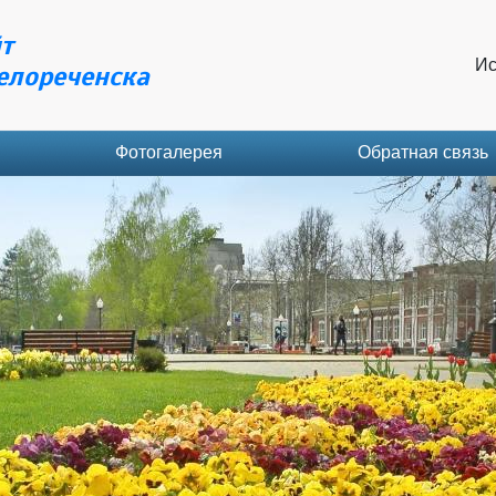
т
Ис
елореченска
Фотогалерея
Обратная связь