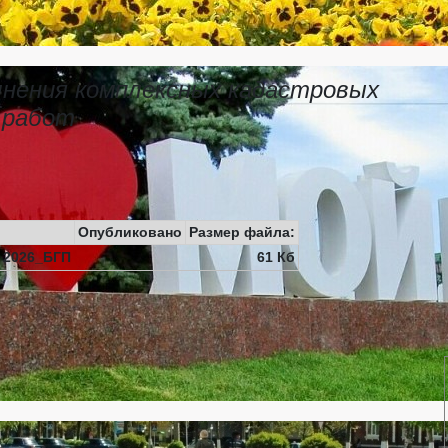
лнения комплексных кадастровых
работ
Опубликовано
Размер файла:
 2026_БГП
61 Кб