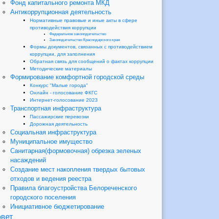
Фонд капитального ремонта МКД
Антикоррупционная деятельность
Нормативные правовые и иные акты в сфере
противодействия коррупции
Федеральное законодательство
Законодательство Краснодарского края
Формы документов, связанных с противодействием
коррупции, для заполнения
Обратная связь для сообщений о фактах коррупции
Методические материалы
Формирование комфортной городской среды
Конкурс "Малые города"
Онлайн - голосование ФКГС
Интернет-голосование 2023
Транспортная инфраструктура
Пассажирские перевозки
Дорожная деятельность
Социальная инфраструктура
Муниципальное имущество
Санитарная(формовочная) обрезка зеленых
насаждений
Создание мест накопления твердых бытовых
отходов и ведения реестра
Правила благоустройства Белореченского
городского поселения
Инициативное бюджетирование
вет