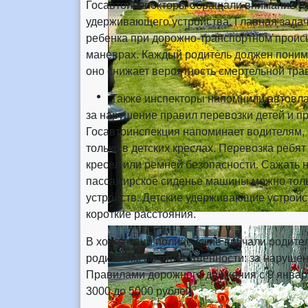
Госавтоинспекторы обращали внимание на 
удерживающего устройства. Главная задач
ребенка при дорожно-транспортном происш
маневрах. Каждый родитель должен понима
оно снижает вероятность смертельной тра
Также инспекторы напомнили автовладе
за нарушение правил перевозки детей и п
Госавтоинспекция напоминает водителям, 
только в детских креслах. Перевозка ребят
кресел или ремней безопасности. Сажать 
пассажирское сиденье машины можно толь
устройств. Детские удерживающие устройс
короткие расстояния.
В ходе акции полицейские вручали родит
родителям об ответственности: за наруше
Правилами дорожного движения с 9 января
3000 до 5000 рублей.