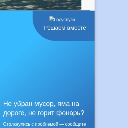
Решаем вместе
Не убран мусор, яма на
дороге, не горит фонарь?
Столкнулись с проблемой — сообщите