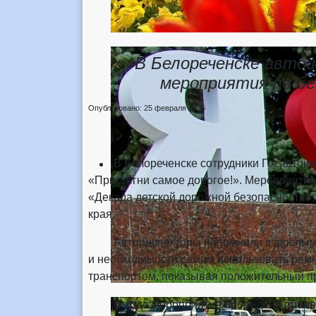
В Белореченске автои
мероприятия по бе
Опубликовано: 25 февраля 2026
В Белореченске сотрудники Госавтоинс
«Пристегни самое дорогое!». Мероприяти
«Декада детской дорожной безопасности»,
края.
Автоинспекторы напомнили взрослым о 
и необходимости самим использовать рем
транспортом, показывая положительный п
В ходе мероприятия проведена проверка