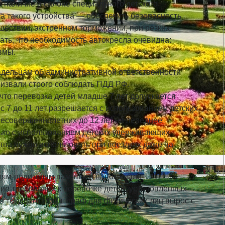
наличие в салоне специального детского
а такого устройства — обеспечить безопасность
ествии, экстренном торможении, при резких
ть, что необходимость автокресла очевидна:
вмы.
льцам об административной ответственности
ризвали строго соблюдать ПДД РФ.
что перевозка детей младше 7 лет допускается
 с 7 до 11 лет разрешается с использованием детских
несовершеннолетних до 12 лет на переднее
ко с использованием детских удерживающих
тва нужно использовать при поездках даже на
елям-водителям памятки и напоминали
ние требований к перевозке детей, установленных
 текущего года штраф для физических лиц вырос с