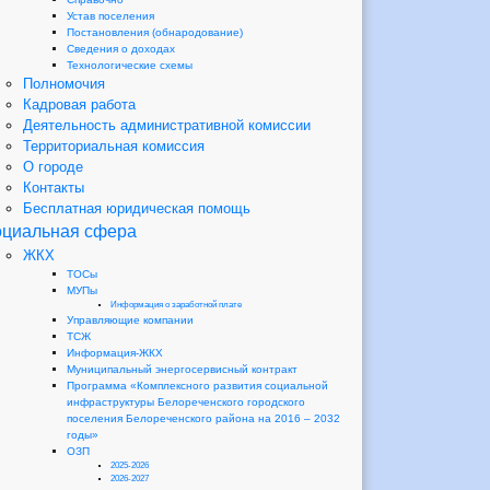
Устав поселения
Постановления (обнародование)
Сведения о доходах
Технологические схемы
Полномочия
Кадровая работа
Деятельность административной комиссии
Территориальная комиссия
О городе
Контакты
Бесплатная юридическая помощь
циальная сфера
ЖКХ
ТОСы
МУПы
Информация о заработной плате
Управляющие компании
ТСЖ
Информация-ЖКХ
Муниципальный энергосервисный контракт
Программа «Комплексного развития социальной
инфраструктуры Белореченского городского
поселения Белореченского района на 2016 – 2032
годы»
ОЗП
2025-2026
2026-2027