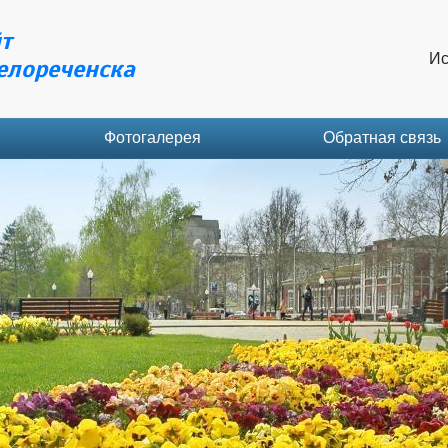
т
Ис
елореченска
Фотогалерея
Обратная связь