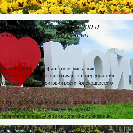
нспекторы проводят акции и
зопасной перевозке детей
пекции провели профилактическую акцию
е прошло в рамках профилактического мероприятия
 проводимого на территории всего Краснодарского
строгом соблюдении правил перевозки детей
ни безопасности при управлении личным
ример безопасного участия в дорожном движении.
 автомобилей, в которых перевозили детей.