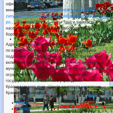
официальном сайте
министерства
https://szn.krasnodar.ru/activity/trud-i-
zanyatost/informatsiya-dlya-rabotodateley/korporativnaya-
po...
, (Главная/ Деятельность/ Труд и занятость
населения/ Информация для работодателей/
Корпоративная поддержка работников с детьми).
Адресная консультационная и методическая помощь
по внедрению дополнительных мер социальной
поддержки для работников с детьми, в том числе
включение данных мер в коллективные договоры, в
муниципальных образованиях Краснодарского края
осуществляется специалистами филиалов
государственного казенного учреждения
Краснодарского края «Центр занятости населения
Краснодарского края».
Назад
Вперед