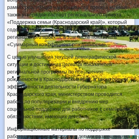
рамках реализации национального проекта «Семья»,
также утвержден паспорт регионального проекта
«Поддержка семьи (Краснодарский край)», который
содержит помесячный план достижения показателей
регионального проекта, в том числе показатель
«Суммарный коэффициент рождаемости».
С целью улучшения текущей демографической
ситуации и достижения целевых показателей
региональной программы по повышению
рождаемости в Краснодарском крае, а также оценки
эффективности деятельности Губернатора
Краснодарского края, министерством проводится
работа по популяризации и внедрению мер
социальной поддержки для работников с семейными
обязанностями, имеющих детей.
Информационные материалы по поддержке
работодателями работников с детьми размещены на