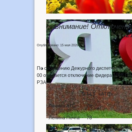
Внимание! Отключение
2
Опубликовано: 15 мая 2026
По сообщению Дежурного диспетчера ПАО
00 ожидается отключение фидера 10кВ ПЗ-
РЗА.
ТП-13 «АТС»
Ленина АТС 78
Ленина Почта 78
ТП-17 «Набережная