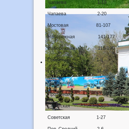
Чапаева 1-19
Чапаева 2-20
Мостовая 81-107
Набережная 141-177
Набережная 116-190
Приречная 1-9
Приречная 34-88
Проточная 16-58
Проточная 27-85
Советская 2-30
Советская 1-27
Пер. Средний 2-6