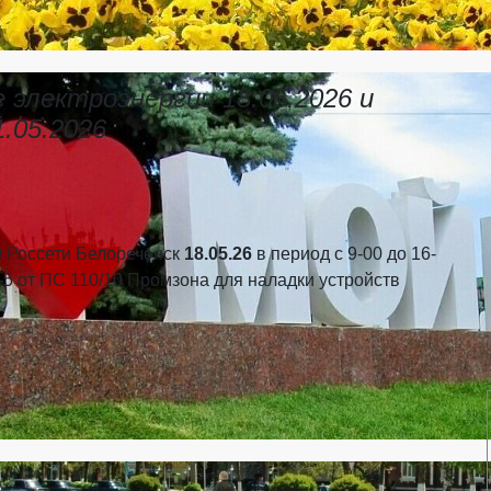
 электроэнергии 18.05.2026 и
1.05.2026
 Россети Белореченск
18.05.26
в период с 9-00 до 16-
5 от ПC 110/10 Промзона для наладки устройств
»