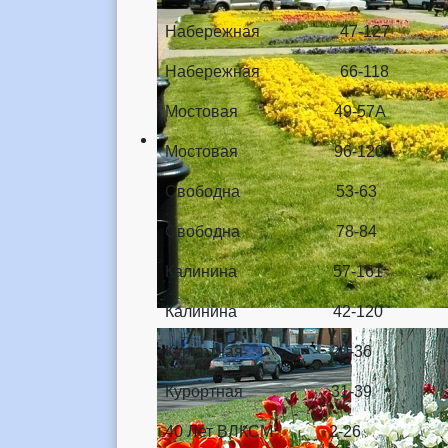
Набережная 47-127
Набережная 66-118
Мостовая 49-57А
Мостовая 96-120
Свободна 53-63
Свободна 78-84
Калинина 57-161
Калинина 42-120
Курортная 20-36
Курортная 31-39
40 Лет ВЛКСМ 2-26