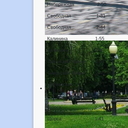
Набережная 2-50
Свободная 1-31
Свободная 2-44
Калинина 1-55
Калинина 2-40
Таманской Армии 1-37
Таманской Армии 2-40
Майкопская 3-7
ТП-30 «Чапаева
Щорса 2-30
Щорса 1-41