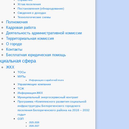
Устав поселения
Постановления (обнародование)
Сведения о доходах
Технологические схемы
Полномочия
Кадровая работа
Деятельность административной комиссии
Территориальная комиссия
О городе
Контакты
Бесплатная юридическая помощь
циальная сфера
ЖКХ
ТОСы
МУПы
Информация о заработной плате
Управляющие компании
ТСЖ
Информация-ЖКХ
Муниципальный энергосервисный контракт
Программа «Комплексного развития социальной
инфраструктуры Белореченского городского
поселения Белореченского района на 2016 – 2032
годы»
ОЗП
2025-2026
2026-2027