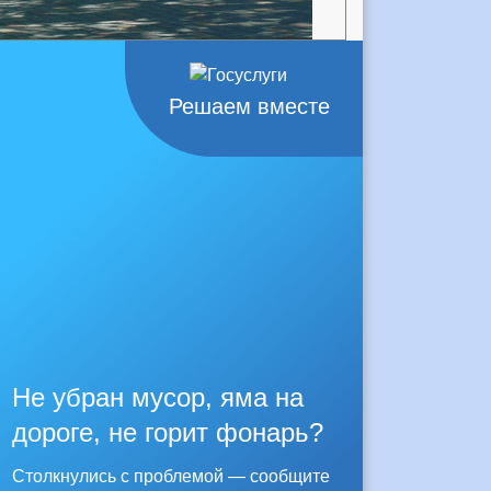
Решаем вместе
Не убран мусор, яма на
дороге, не горит фонарь?
Столкнулись с проблемой — сообщите