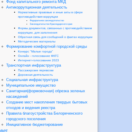
Фонд капитального ремонта МКД
Антикоррупционная деятельность
Нормативные правовые и иные акты в сфере
противодействия коррупции
Федеральное законодательство
Законодательство Краснодарского края
Формы документов, связанных с противодействием
коррупции, для заполнения
Обратная связь для сообщений о фактах коррупции
Методические материалы
Формирование комфортной городской среды
Конкурс "Малые города"
Онлайн - голосование ФКГС
Интернет-голосование 2023
Транспортная инфраструктура
Пассажирские перевозки
Дорожная деятельность
Социальная инфраструктура
Муниципальное имущество
Санитарная(формовочная) обрезка зеленых
насаждений
Создание мест накопления твердых бытовых
отходов и ведения реестра
Правила благоустройства Белореченского
городского поселения
Инициативное бюджетирование
вет