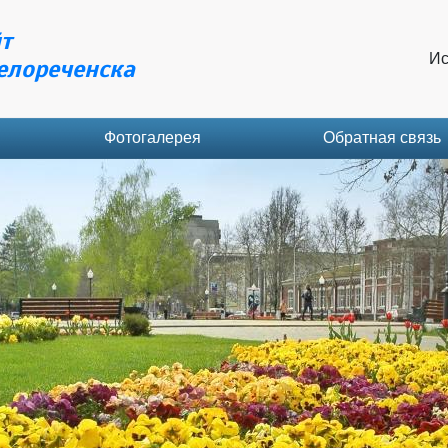
т
Ис
елореченска
Фотогалерея
Обратная связь