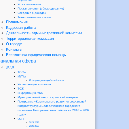
Устав поселения
Постановления (обнародование)
Сведения о доходах
Технологические схемы
Полномочия
Кадровая работа
Деятельность административной комиссии
Территориальная комиссия
О городе
Контакты
Бесплатная юридическая помощь
циальная сфера
ЖКХ
ТОСы
МУПы
Информация о заработной плате
Управляющие компании
ТСЖ
Информация-ЖКХ
Муниципальный энергосервисный контракт
Программа «Комплексного развития социальной
инфраструктуры Белореченского городского
поселения Белореченского района на 2016 – 2032
годы»
ОЗП
2025-2026
2026-2027