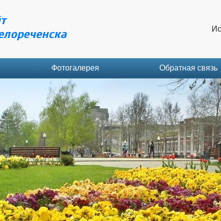
т
Ис
елореченска
Фотогалерея
Обратная связь