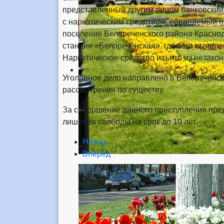
представленный другим лицом банковский
с наркотическим средством, обвиняемый п
поселение Белореченского района Красно
станции «Белореченская», где был выявле
Наркотическое средство изъято из незакон
Уголовное дело направлено в Белореченск
рассмотрения по существу.
За совершение данного преступления пре
лишения свободы на срок до 10 лет.
Назад
Вперед