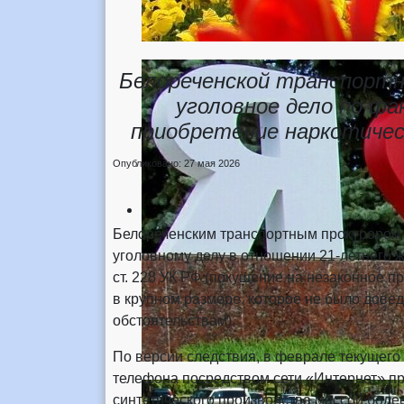
Белореченской транспортн
уголовное дело по фа
приобретение наркотичес
Опубликовано: 27 мая 2026
Белореченским транспортным прокурором 
уголовному делу в отношении 21-летнего жит
ст. 228 УК РФ (покушение на незаконное п
в крупном размере, которое не было довед
обстоятельствам).
По версии следствия, в феврале текущего
телефона посредством сети «Интернет» пр
синтетического производства массой боле