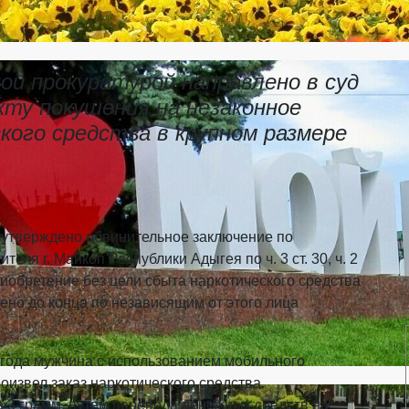
ой прокуратурой направлено в суд
кту покушения на незаконное
кого средства в крупном размере
утверждено обвинительное заключение по
еля г. Майкоп Республики Адыгея по ч. 3 ст. 30, ч. 2
риобретение без цели сбыта наркотического средства
ено до конца по независящим от этого лица
 года мужчина с использованием мобильного
оизвел заказ наркотического средства
е 3 грамм, путем перевода денежных средств на