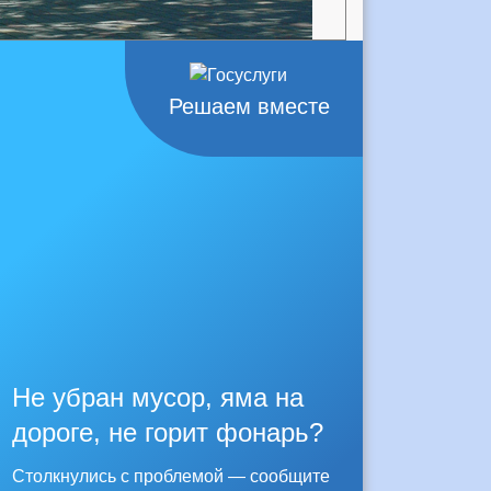
Решаем вместе
Не убран мусор, яма на
дороге, не горит фонарь?
Столкнулись с проблемой — сообщите