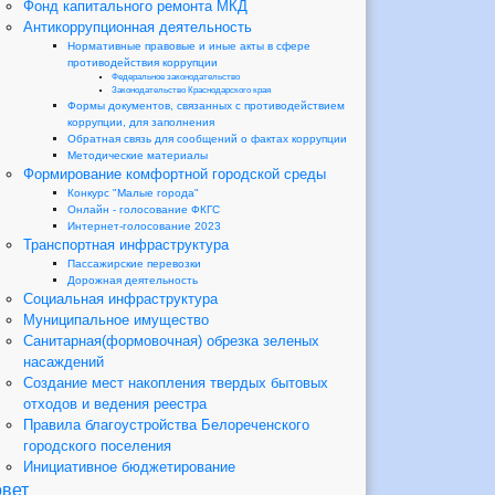
Фонд капитального ремонта МКД
Антикоррупционная деятельность
Нормативные правовые и иные акты в сфере
противодействия коррупции
Федеральное законодательство
Законодательство Краснодарского края
Формы документов, связанных с противодействием
коррупции, для заполнения
Обратная связь для сообщений о фактах коррупции
Методические материалы
Формирование комфортной городской среды
Конкурс "Малые города"
Онлайн - голосование ФКГС
Интернет-голосование 2023
Транспортная инфраструктура
Пассажирские перевозки
Дорожная деятельность
Социальная инфраструктура
Муниципальное имущество
Санитарная(формовочная) обрезка зеленых
насаждений
Создание мест накопления твердых бытовых
отходов и ведения реестра
Правила благоустройства Белореченского
городского поселения
Инициативное бюджетирование
вет