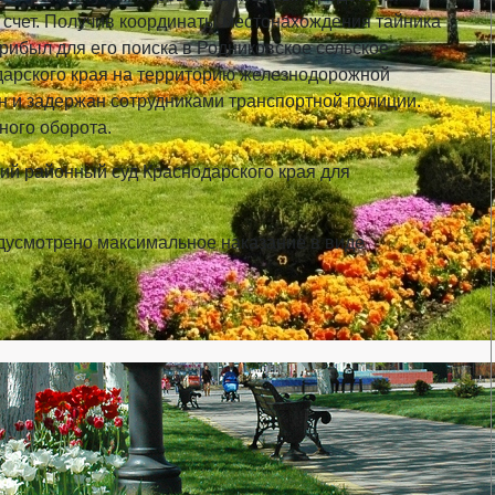
 счет. Получив координаты местонахождения тайника
рибыл для его поиска в Родниковское сельское
дарского края на территорию железнодорожной
н и задержан сотрудниками транспортной полиции.
ного оборота.
ий районный суд Краснодарского края для
дусмотрено максимальное наказание в виде