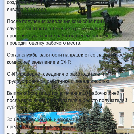
созданное (оборудованное) рабочее место после 1
января 2026 года.
После получения заявления комиссия при органе
службы занятости в течение 5 рабочих дней
проверяет указанные работодателем расходы и
проводит оценку рабочего места.
Орган службы занятости направляет согласованное
комиссией заявление в СФР.
СФР проверяет сведения о работодателе и
трудоустроенном работнике с инвалидностью.
Выплата производится в течение 10 рабочих дней
после включения работодателя в реестр получателей
субсидии.
За более подробной информацией по вопросу
предоставления субсидии просьба обращаться в
кадровый
центр «Работа в России» в
Белореченском