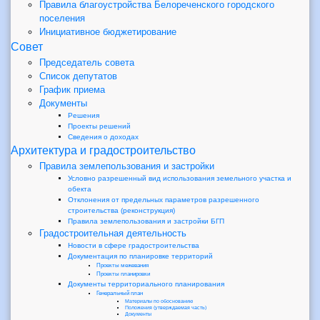
Правила благоустройства Белореченского городского
поселения
Инициативное бюджетирование
Совет
Председатель совета
Список депутатов
График приема
Документы
Решения
Проекты решений
Сведения о доходах
Архитектура и градостроительство
Правила землепользования и застройки
Условно разрешенный вид использования земельного участка и
обекта
Отклонения от предельных параметров разрешенного
строительства (реконструкция)
Правила землепользования и застройки БГП
Градостроительная деятельность
Новости в сфере градостроительства
Документация по планировке территорий
Проекты межевания
Проекты планировки
Документы территориального планирования
Генеральный план
Материалы по обоснованию
Положения (утверждаемая часть)
Документы