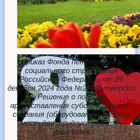
Приказ Фонда пенсионного и
социального страхования
Российской Федерации от 29
декабря 2024 года №2712 утвердил
Решение о порядке
предоставления субсидий в целях
создания (оборудования) рабочих
мест для трудоустройства
инвалидов