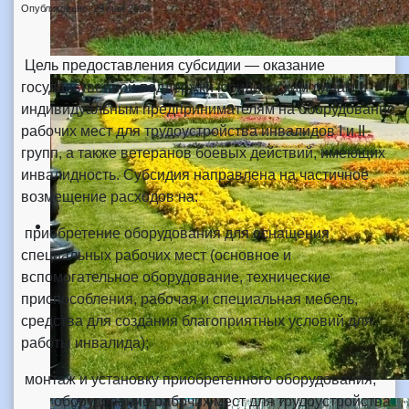
Опубликовано: 29 мая 2026
Цель предоставления субсидии — оказание
государственной поддержки юридическим лицам и
индивидуальным предпринимателям на оборудование
рабочих мест для трудоустройства инвалидов I и II
групп, а также ветеранов боевых действий, имеющих
инвалидность. Субсидия направлена на частичное
возмещение расходов на:
приобретение оборудования для оснащения
специальных рабочих мест (основное и
вспомогательное оборудование, технические
приспособления, рабочая и специальная мебель,
средства для создания благоприятных условий для
работы инвалида);
монтаж и установку приобретённого оборудования;
оборудование рабочих мест для трудоустройства