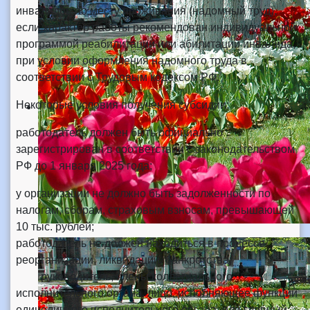
инвалидов по месту проживания (надомный труд),
если характер работы рекомендован индивидуальной
программой реабилитации или абилитации инвалида,
при условии оформления надомного труда в
соответствии с Трудовым кодексом РФ.
Некоторые условия получения субсидии:
работодатель должен быть официально
зарегистрирован в соответствии с законодательством
РФ до 1 января 2025 года;
у организации не должно быть задолженности по
налогам, сборам, страховым взносам, превышающей
10 тыс. рублей;
работодатель не должен находиться в процессе
реорганизации, ликвидации, банкротства;
руководитель, члены коллегиального
исполнительного органа, лицо, исполняющее функции
единоличного исполнительного органа, или главный