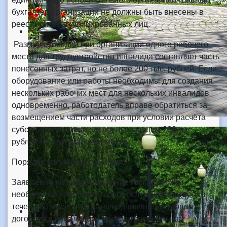
бухгалтер организации не должны быть внесены в
реестр дисквалифицированных лиц.
Размер субсидии при организации одного рабочего
места для трудоустройства инвалида составляет часть
понесённых затрат, но не более 200 тыс. рублей. Если
оборудование или работы необходимы для создания
нескольких рабочих мест для нескольких инвалидов
одновременно, работодатель вправе обратиться за
возмещением части расходов при условии расчёта
субсидии в размере, не превышающем 200 тыс.
рублей на одно рабочее место.
Порядок получения субсидии:
Заявление на предоставление господдержки
необходимо направить в орган службы занятости в
течение 3 месяцев с даты подписания трудового
договора с инвалидом, трудоустроенным на