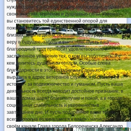
нуждающимся в особой заботе милосердие, отдавать
свою энергию, терпение и душевные силы. Именно
вы становитесь той единственной опорой для
пожилых и одиноких людей, заменяете им родных и
близких, дарите детям, оставшимся без родителей,
веру в будущее, заботу и внимание. Пусть ваш
благородный труд приносит удовлетворение и
заслуженное уважение тех, о ком вы заботитесь, и с
кем делитесь душевным теплом. Особые слова
благодарности в этот праздничный день хочу
выразить в адрес ветеранов службы, кто стоял у ее
истоков - за подвижничество и гуманизм. Пусть ваша
деятельность всегда находит достойное признание, в
ваших домах царят благополучие и покой, а в городе –
социальная стабильность и уверенность в
завтрашнем дне. И пусть подаренное вами тепло
всегда сполна возвращается к вам!» - написал в
своём канале Глава города Белореченска Александр