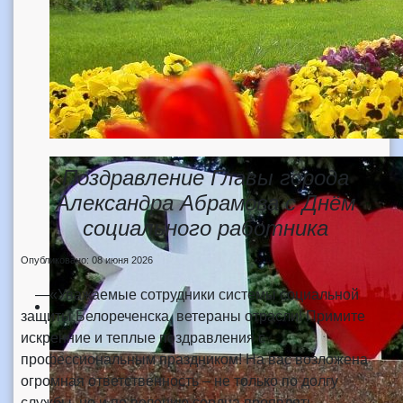
Поздравление Главы города
Александра Абрамова с Днём
социального работника
Опубликовано: 08 июня 2026
—«Уважаемые сотрудники системы социальной
защиты Белореченска, ветераны отрасли! Примите
искренние и теплые поздравления с
профессиональным праздником! На вас возложена
огромная ответственность – не только по долгу
службы, но и по велению сердца проявлять