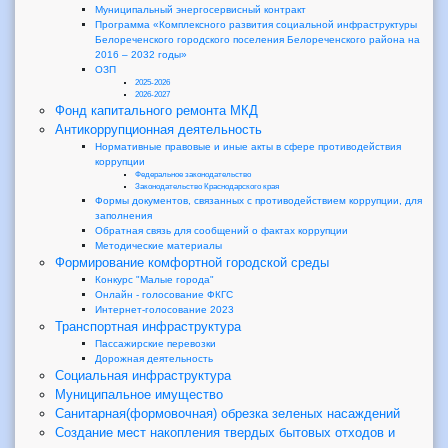
Муниципальный энергосервисный контракт
Программа «Комплексного развития социальной инфраструктуры
Белореченского городского поселения Белореченского района на
2016 – 2032 годы»
ОЗП
2025-2026
2026-2027
Фонд капитального ремонта МКД
Антикоррупционная деятельность
Нормативные правовые и иные акты в сфере противодействия
коррупции
Федеральное законодательство
Законодательство Краснодарского края
Формы документов, связанных с противодействием коррупции, для
заполнения
Обратная связь для сообщений о фактах коррупции
Методические материалы
Формирование комфортной городской среды
Конкурс "Малые города"
Онлайн - голосование ФКГС
Интернет-голосование 2023
Транспортная инфраструктура
Пассажирские перевозки
Дорожная деятельность
Социальная инфраструктура
Муниципальное имущество
Санитарная(формовочная) обрезка зеленых насаждений
Создание мест накопления твердых бытовых отходов и