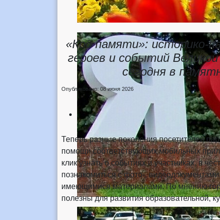
«Код памяти»: историко-п
героев и событий Великой
сегодня в памят
Опубликовано: 08 июня 2026
Теперь разные поколения посетителей пар
помощи соответствующих мобильных прило
клик узнать о событиях и участниках, в че
познакомиться с фото-, видеодокументами
имеющимися материалами. По мнению горо
полезны для развития образовательной, ку