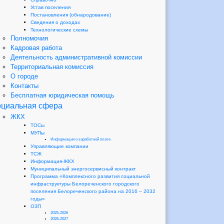
Устав поселения
Постановления (обнародование)
Сведения о доходах
Технологические схемы
Полномочия
Кадровая работа
Деятельность административной комиссии
Территориальная комиссия
О городе
Контакты
Бесплатная юридическая помощь
циальная сфера
ЖКХ
ТОСы
МУПы
Информация о заработной плате
Управляющие компании
ТСЖ
Информация-ЖКХ
Муниципальный энергосервисный контракт
Программа «Комплексного развития социальной
инфраструктуры Белореченского городского
поселения Белореченского района на 2016 – 2032
годы»
ОЗП
2025-2026
2026-2027