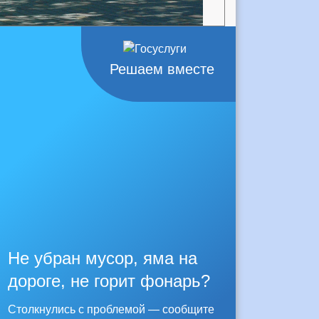
Решаем вместе
Не убран мусор, яма на
дороге, не горит фонарь?
Столкнулись с проблемой — сообщите