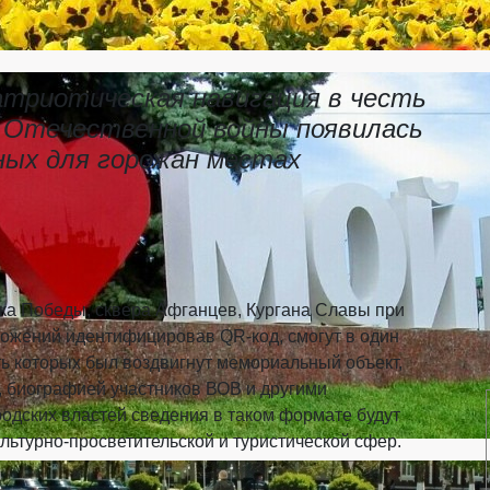
атриотическая навигация в честь
 Отечественной войны появилась
ных для горожан местах
ка Победы, сквера Афганцев, Кургана Славы при
жений идентифицировав QR-код, смогут в один
сть которых был воздвигнут мемориальный объект,
, биографией участников ВОВ и другими
дских властей сведения в таком формате будут
льтурно-просветительской и туристической сфер.