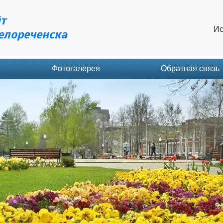
т
Ис
елореченска
Фотогалерея
Обратная связь