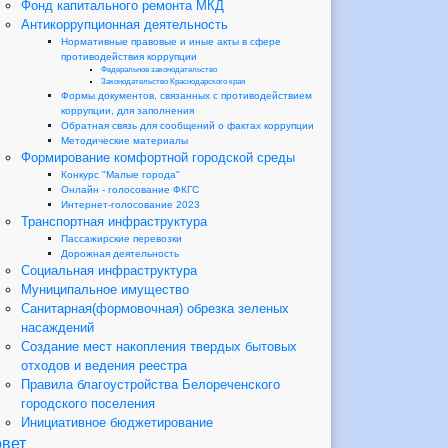
Фонд капитального ремонта МКД
Антикоррупционная деятельность
Нормативные правовые и иные акты в сфере
противодействия коррупции
Федеральное законодательство
Законодательство Краснодарского края
Формы документов, связанных с противодействием
коррупции, для заполнения
Обратная связь для сообщений о фактах коррупции
Методические материалы
Формирование комфортной городской среды
Конкурс "Малые города"
Онлайн - голосование ФКГС
Интернет-голосование 2023
Транспортная инфраструктура
Пассажирские перевозки
Дорожная деятельность
Социальная инфраструктура
Муниципальное имущество
Санитарная(формовочная) обрезка зеленых
насаждений
Создание мест накопления твердых бытовых
отходов и ведения реестра
Правила благоустройства Белореченского
городского поселения
Инициативное бюджетирование
вет