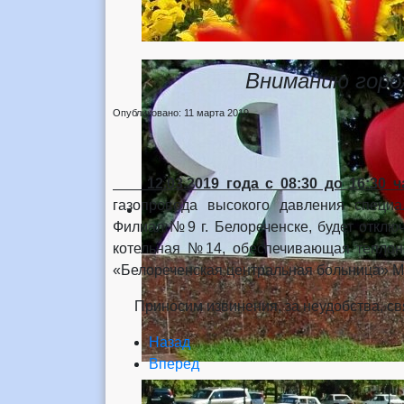
Вниманию горо
Опубликовано: 11 марта 2019
12.03.2019 года
с 08:30 до 16:30 
газопровода высокого давления специа
Филиал №9 г. Белореченске, будет отклю
котельная №14, обеспечивающая теплон
«Белореченская центральная больница» М
Приносим извинения, за неудобства, свя
Назад
Вперед