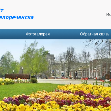
т
Ис
елореченска
Фотогалерея
Обратная связь