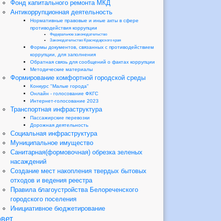
Фонд капитального ремонта МКД
Антикоррупционная деятельность
Нормативные правовые и иные акты в сфере
противодействия коррупции
Федеральное законодательство
Законодательство Краснодарского края
Формы документов, связанных с противодействием
коррупции, для заполнения
Обратная связь для сообщений о фактах коррупции
Методические материалы
Формирование комфортной городской среды
Конкурс "Малые города"
Онлайн - голосование ФКГС
Интернет-голосование 2023
Транспортная инфраструктура
Пассажирские перевозки
Дорожная деятельность
Социальная инфраструктура
Муниципальное имущество
Санитарная(формовочная) обрезка зеленых
насаждений
Создание мест накопления твердых бытовых
отходов и ведения реестра
Правила благоустройства Белореченского
городского поселения
Инициативное бюджетирование
вет