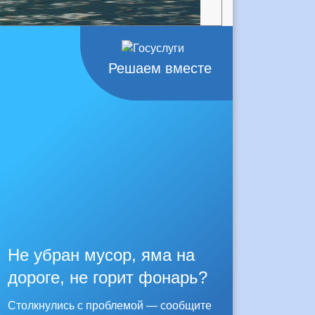
Решаем вместе
Не убран мусор, яма на
дороге, не горит фонарь?
Столкнулись с проблемой — сообщите