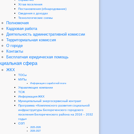
Устав поселения
Постановления (обнародование)
Сведения о доходах
Технологические схемы
Полномочия
Кадровая работа
Деятельность административной комиссии
Территориальная комиссия
О городе
Контакты
Бесплатная юридическая помощь
циальная сфера
ЖКХ
ТОСы
МУПы
Информация о заработной плате
Управляющие компании
ТСЖ
Информация-ЖКХ
Муниципальный энергосервисный контракт
Программа «Комплексного развития социальной
инфраструктуры Белореченского городского
поселения Белореченского района на 2016 – 2032
годы»
ОЗП
2025-2026
2026-2027