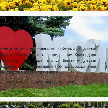
жан! Отключение газа
часов
в связи с проводимыми работами на участке
листами «Газпром газораспределение Краснодар»
чена от подачи природного газа блочно-модульная
осителем и ГВС учреждение ГБУ здравоохранения
инистерства здравоохранения КК.
занные с отключением природного газа!