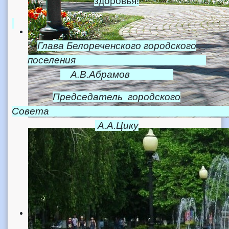
здоровья!
Глава Белореченского городского
поселения
А.В.Абрамов
Председатель городского
Совет
А.А.Цику