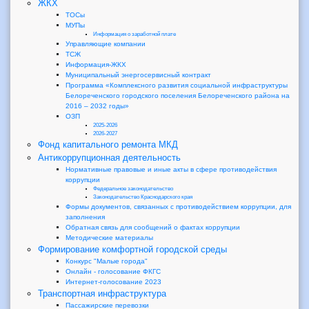
ЖКХ
ТОСы
МУПы
Информация о заработной плате
Управляющие компании
ТСЖ
Информация-ЖКХ
Муниципальный энергосервисный контракт
Программа «Комплексного развития социальной инфраструктуры
Белореченского городского поселения Белореченского района на
2016 – 2032 годы»
ОЗП
2025-2026
2026-2027
Фонд капитального ремонта МКД
Антикоррупционная деятельность
Нормативные правовые и иные акты в сфере противодействия
коррупции
Федеральное законодательство
Законодательство Краснодарского края
Формы документов, связанных с противодействием коррупции, для
заполнения
Обратная связь для сообщений о фактах коррупции
Методические материалы
Формирование комфортной городской среды
Конкурс "Малые города"
Онлайн - голосование ФКГС
Интернет-голосование 2023
Транспортная инфраструктура
Пассажирские перевозки