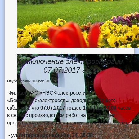
Отключение электроэнергии
07.07.2017 года
Опубликовано: 07 июля 2017
Филиал ОАО «НЭСК-электросети»
«Белореченскэлектросеть» доводит до Вашего
сведения, что
07.07.2017 года с 14.00 до 17.00
часов
в связи с производством работ на ТП-19 будет
прекращена подача электроэнергии на участке улиц:
- ул.Интернациональная, 34, 36-38;