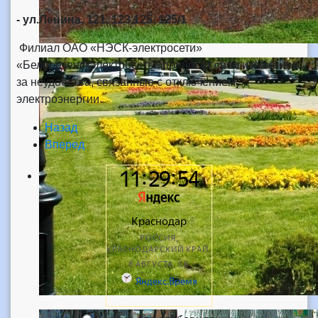
- ул.Ленина, 121, 123,125, 125/1
Филиал ОАО «НЭСК-электросети»
«Белореченскэлектросеть» приносит свои извинения,
за неудобства, связанные с отключением
электроэнергии.
Назад
Вперед