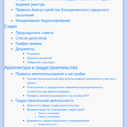
ведения реестра
Правила благоустройства Белореченского городского
поселения
Инициативное бюджетирование
Совет
Председатель совета
Список депутатов
График приема
Документы
Решения
Проекты решений
Сведения о доходах
Архитектура и градостроительство
Правила землепользования и застройки
Условно разрешенный вид использования земельного участка и
обекта
Отклонения от предельных параметров разрешенного
строительства (реконструкция)
Правила землепользования и застройки БГП
Градостроительная деятельность
Новости в сфере градостроительства
Документация по планировке территорий
Проекты межевания
Проекты планировки
Документы территориального планирования
Генеральный план