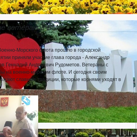
ие ветеранов ВМФ
Военно-Морского флота прошло в городской
тии приняли участие глава города - Александр
ов Геннадий Андреевич Рудометов. Ветераны с
бы на военно-морском флоте. И сегодня своим
ожают славные традиции, которые корнями уходят в