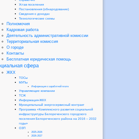
Устав поселения
Постановления (обнародование)
Сведения о доходах
Технологические схемы
Полномочия
Кадровая работа
Деятельность административной комиссии
Территориальная комиссия
О городе
Контакты
Бесплатная юридическая помощь
циальная сфера
ЖКХ
ТОСы
МУПы
Информация о заработной плате
Управляющие компании
ТСЖ
Информация-ЖКХ
Муниципальный энергосервисный контракт
Программа «Комплексного развития социальной
инфраструктуры Белореченского городского
поселения Белореченского района на 2016 – 2032
годы»
ОЗП
2025-2026
2026-2027