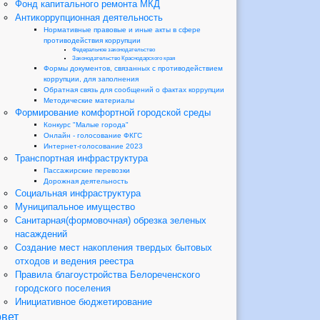
Фонд капитального ремонта МКД
Антикоррупционная деятельность
Нормативные правовые и иные акты в сфере
противодействия коррупции
Федеральное законодательство
Законодательство Краснодарского края
Формы документов, связанных с противодействием
коррупции, для заполнения
Обратная связь для сообщений о фактах коррупции
Методические материалы
Формирование комфортной городской среды
Конкурс "Малые города"
Онлайн - голосование ФКГС
Интернет-голосование 2023
Транспортная инфраструктура
Пассажирские перевозки
Дорожная деятельность
Социальная инфраструктура
Муниципальное имущество
Санитарная(формовочная) обрезка зеленых
насаждений
Создание мест накопления твердых бытовых
отходов и ведения реестра
Правила благоустройства Белореченского
городского поселения
Инициативное бюджетирование
вет