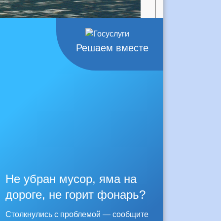
Решаем вместе
Не убран мусор, яма на
дороге, не горит фонарь?
Столкнулись с проблемой — сообщите