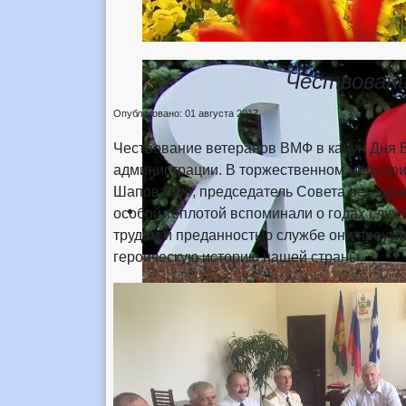
Чествован
Опубликовано: 01 августа 2017
Чествование ветеранов ВМФ в канун Дня 
администрации. В торжественном мероприя
Шаповалов, председатель Совета ветеран
особой теплотой вспоминали о годах служ
трудом и преданностью службе они преумн
героическую историю нашей страны.