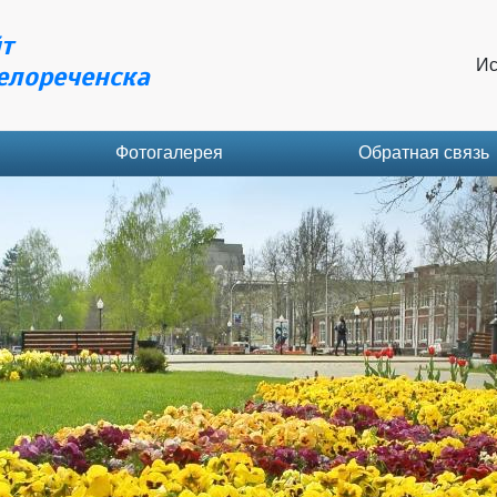
т
Ис
елореченска
Фотогалерея
Обратная связь