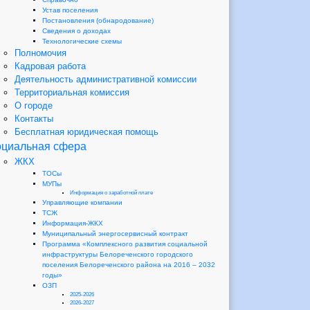
Устав поселения
Постановления (обнародование)
Сведения о доходах
Технологические схемы
Полномочия
Кадровая работа
Деятельность административной комиссии
Территориальная комиссия
О городе
Контакты
Бесплатная юридическая помощь
циальная сфера
ЖКХ
ТОСы
МУПы
Информация о заработной плате
Управляющие компании
ТСЖ
Информация-ЖКХ
Муниципальный энергосервисный контракт
Программа «Комплексного развития социальной
инфраструктуры Белореченского городского
поселения Белореченского района на 2016 – 2032
годы»
ОЗП
2025-2026
2026-2027