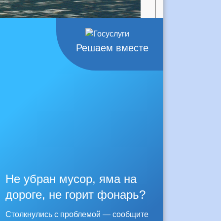
Решаем вместе
Не убран мусор, яма на
дороге, не горит фонарь?
Столкнулись с проблемой — сообщите