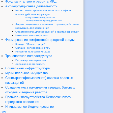
Фонд капитального ремонта МКД
Антикоррупционная деятельность
Нормативные правовые и иные акты в сфере
противодействия коррупции
Федеральное законодательство
Законодательство Краснодарского края
Формы документов, связанных с противодействием
коррупции, для заполнения
Обратная связь для сообщений о фактах коррупции
Методические материалы
Формирование комфортной городской среды
Конкурс "Малые города"
Онлайн - голосование ФКГС
Интернет-голосование 2023
Транспортная инфраструктура
Пассажирские перевозки
Дорожная деятельность
Социальная инфраструктура
Муниципальное имущество
Санитарная(формовочная) обрезка зеленых
насаждений
Создание мест накопления твердых бытовых
отходов и ведения реестра
Правила благоустройства Белореченского
городского поселения
Инициативное бюджетирование
вет