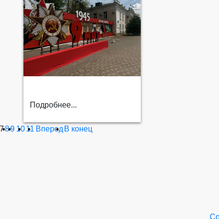
Подробнее...
7
8
9
10
11
Вперед
В конец
Со