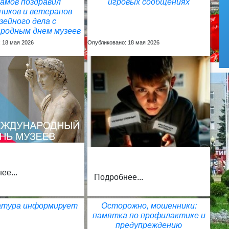
амов поздравил
игровых сообщениях
ников и ветеранов
зейного дела с
родным днем музеев
 18 мая 2026
Опубликовано: 18 мая 2026
ее...
Подробнее...
атура информирует
Осторожно, мошенники:
памятка по профилактике и
предупреждению