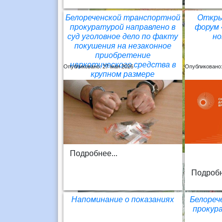
Белореченской транспортной
Откры
прокуратурой направлено в
форум 
суд уголовное дело по факту
но
покушения на незаконное
приобретение
наркотического средства в
Опубликовано: 27 мая 2026
Опубликовано:
крупном размере
Подробнее...
Подробн
Напоминание о показаниях
Белореч
прокур