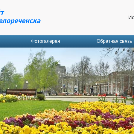
т
Ис
елореченска
Фотогалерея
Обратная связь