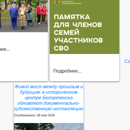
ее...
Со
Подробнее...
Живой мост между прошлым и
будущим: в историческом
центре Белореченска
обновляют документально-
художественную инсталляцию
Опубликовано: 08 мая 2026