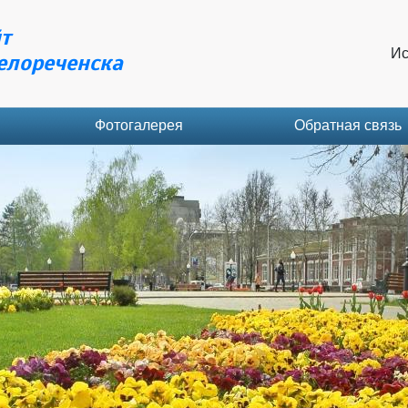
т
Ис
елореченска
Фотогалерея
Обратная связь