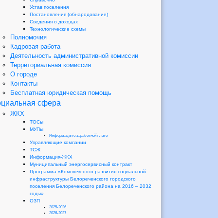
Устав поселения
Постановления (обнародование)
Сведения о доходах
Технологические схемы
Полномочия
Кадровая работа
Деятельность административной комиссии
Территориальная комиссия
О городе
Контакты
Бесплатная юридическая помощь
циальная сфера
ЖКХ
ТОСы
МУПы
Информация о заработной плате
Управляющие компании
ТСЖ
Информация-ЖКХ
Муниципальный энергосервисный контракт
Программа «Комплексного развития социальной
инфраструктуры Белореченского городского
поселения Белореченского района на 2016 – 2032
годы»
ОЗП
2025-2026
2026-2027