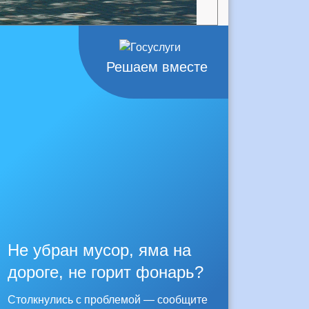
Решаем вместе
Не убран мусор, яма на
дороге, не горит фонарь?
Столкнулись с проблемой — сообщите