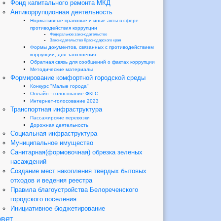
Фонд капитального ремонта МКД
Антикоррупционная деятельность
Нормативные правовые и иные акты в сфере
противодействия коррупции
Федеральное законодательство
Законодательство Краснодарского края
Формы документов, связанных с противодействием
коррупции, для заполнения
Обратная связь для сообщений о фактах коррупции
Методические материалы
Формирование комфортной городской среды
Конкурс "Малые города"
Онлайн - голосование ФКГС
Интернет-голосование 2023
Транспортная инфраструктура
Пассажирские перевозки
Дорожная деятельность
Социальная инфраструктура
Муниципальное имущество
Санитарная(формовочная) обрезка зеленых
насаждений
Создание мест накопления твердых бытовых
отходов и ведения реестра
Правила благоустройства Белореченского
городского поселения
Инициативное бюджетирование
вет