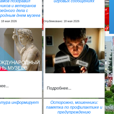
амов поздравил
игровых сообщениях
ников и ветеранов
зейного дела с
родным днем музеев
 18 мая 2026
Опубликовано: 18 мая 2026
ее...
Подробнее...
атура информирует
Осторожно, мошенники:
памятка по профилактике и
предупреждению