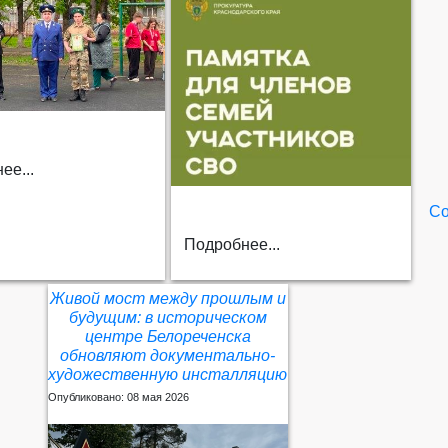
ее...
Со
Подробнее...
Живой мост между прошлым и
будущим: в историческом
центре Белореченска
обновляют документально-
художественную инсталляцию
Опубликовано: 08 мая 2026