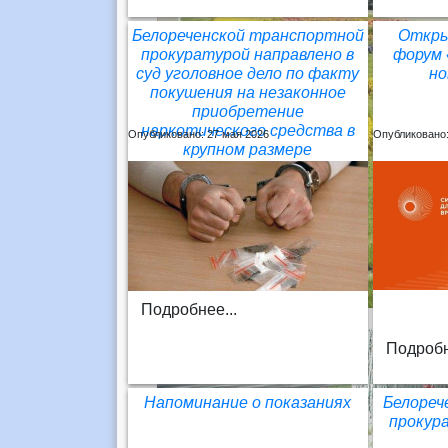
Белореченской транспортной
Откры
прокуратурой направлено в
форум 
суд уголовное дело по факту
но
покушения на незаконное
приобретение
наркотического средства в
Опубликовано: 27 мая 2026
Опубликовано:
крупном размере
Подробнее...
Подробн
Напоминание о показаниях
Белореч
прокур