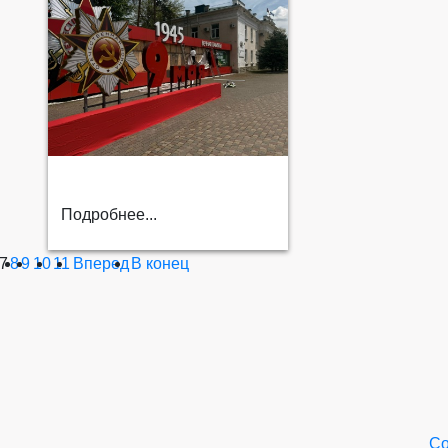
Подробнее...
7
8
9
10
11
Вперед
В конец
Со