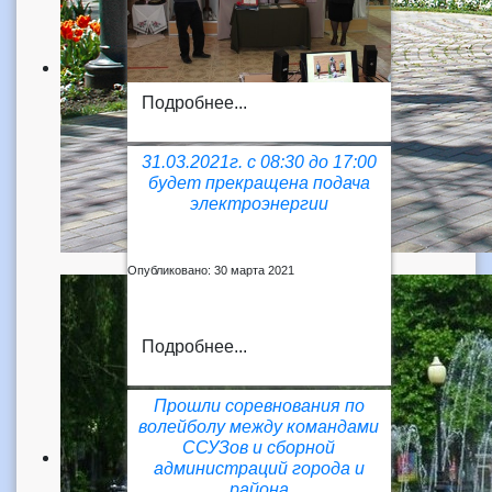
Подробнее...
31.03.2021г. с 08:30 до 17:00
будет прекращена подача
электроэнергии
Опубликовано: 30 марта 2021
Подробнее...
Прошли соревнования по
волейболу между командами
ССУЗов и сборной
администраций города и
района