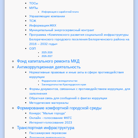
ТОСы
МУПы
Информация о заработной плате
Управляющие компании
ТСЖ
Информация-ЖКХ
Муниципальный энергосервисный контракт
Программа «Комплексного развития социальной инфраструктуры
Белореченского городского поселения Белореченского района на
2016 – 2032 годы»
ОЗП
2025-2026
2026-2027
Фонд капитального ремонта МКД
Антикоррупционная деятельность
Нормативные правовые и иные акты в сфере противодействия
коррупции
Федеральное законодательство
Законодательство Краснодарского края
Формы документов, связанных с противодействием коррупции, для
заполнения
Обратная связь для сообщений о фактах коррупции
Методические материалы
Формирование комфортной городской среды
Конкурс "Малые города"
Онлайн - голосование ФКГС
Интернет-голосование 2023
Транспортная инфраструктура
Пассажирские перевозки
Дорожная деятельность