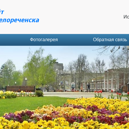
т
Ис
елореченска
Фотогалерея
Обратная связь