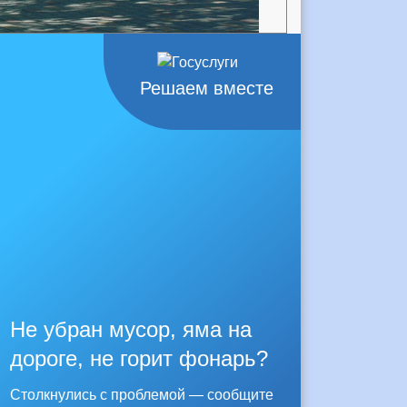
Решаем вместе
Не убран мусор, яма на
дороге, не горит фонарь?
Столкнулись с проблемой — сообщите