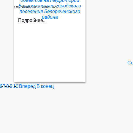
объектов на территории
Белореченского городского
Опубликовано: 11 июня 2026
поселения Белореченского
района
Подробнее...
Со
6
7
8
9
10
Вперед
В конец