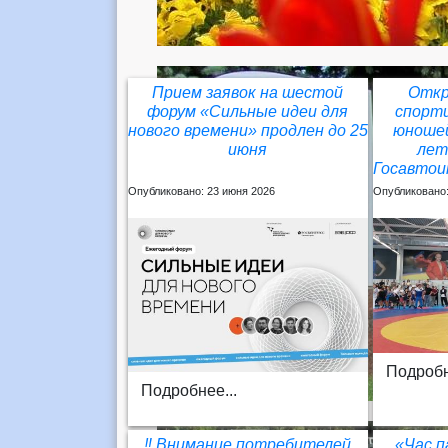
Прием заявок на шестой
Откр
форум «Сильные идеи для
спорти
нового времени» продлен до 25
юношей
июня
лет
Госавтои
Опубликовано: 23 июня 2026
Опубликовано:
Подробн
Подробнее...
‼️ Внимание потребителей
«Час п