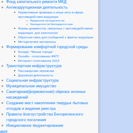
Фонд капитального ремонта МКД
Антикоррупционная деятельность
Нормативные правовые и иные акты в сфере
противодействия коррупции
Федеральное законодательство
Законодательство Краснодарского края
Формы документов, связанных с противодействием
коррупции, для заполнения
Обратная связь для сообщений о фактах коррупции
Методические материалы
Формирование комфортной городской среды
Конкурс "Малые города"
Онлайн - голосование ФКГС
Интернет-голосование 2023
Транспортная инфраструктура
Пассажирские перевозки
Дорожная деятельность
Социальная инфраструктура
Муниципальное имущество
Санитарная(формовочная) обрезка зеленых
насаждений
Создание мест накопления твердых бытовых
отходов и ведения реестра
Правила благоустройства Белореченского
городского поселения
Инициативное бюджетирование
вет