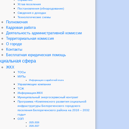
Устав поселения
Постановления (обнародование)
Сведения о доходах
Технологические схемы
Полномочия
Кадровая работа
Деятельность административной комиссии
Территориальная комиссия
О городе
Контакты
Бесплатная юридическая помощь
циальная сфера
ЖКХ
ТОСы
МУПы
Информация о заработной плате
Управляющие компании
ТСЖ
Информация-ЖКХ
Муниципальный энергосервисный контракт
Программа «Комплексного развития социальной
инфраструктуры Белореченского городского
поселения Белореченского района на 2016 – 2032
годы»
ОЗП
2025-2026
2026-2027