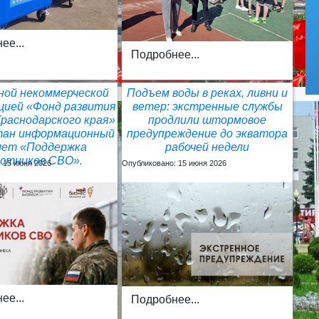
ее...
Подробнее...
ной некоммерческой
Подъем воды в реках, ливни и
цией «Фонд развития
ветер: экстренные службы
Краснодарского края»
продлили штормовое
тан информационный
предупреждение до экватора
лет «Поддержка
рабочей недели
астников СВО».
 15 июня 2026
Опубликовано: 15 июня 2026
ее...
Подробнее...