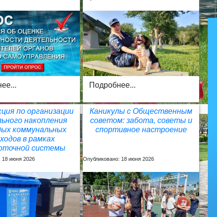
ее...
Подробнее...
ция по организации
Каникулы с Общественным
льного накопления
советом: забота, советы и
ых коммунальных
спортивное настроение
ходов в рамках
поточной системы
 18 июня 2026
Опубликовано: 18 июня 2026