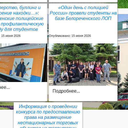
ерство, буллинг и
«Один день с полицией
оение находки…»:
России» провели студенты на
енские полицейские
базе Белореченского ЛОП
и профилактическую
ду для студентов
 15 июня 2026
Опубликовано: 15 июня 2026
ее...
Подробнее...
Ад
Информация о проведении
конкурса по предоставлению
права на размещение
нестационарных торговых