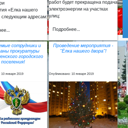
работ будет прекращена подача
ри
электроэнергии на участках
тия «Елка нашего
улиц:
о следующим адресам:
Подробнее...
ее...
емые сотрудники и
Проведение мероприятия -
аны прокуратуры
"Ёлка нашего двора"!
енского городского
поселения!
 10 января 2019
Опубликовано: 10 января 2019