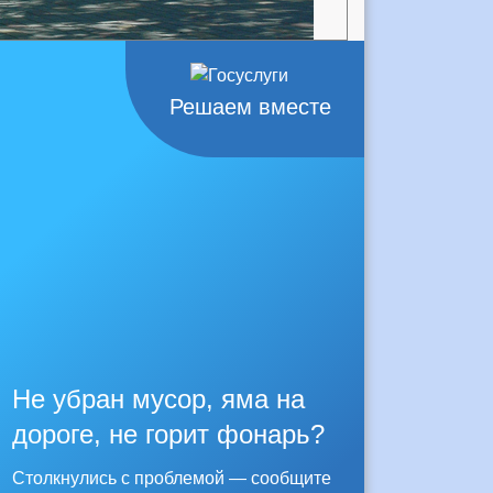
Решаем вместе
Не убран мусор, яма на
дороге, не горит фонарь?
Столкнулись с проблемой — сообщите