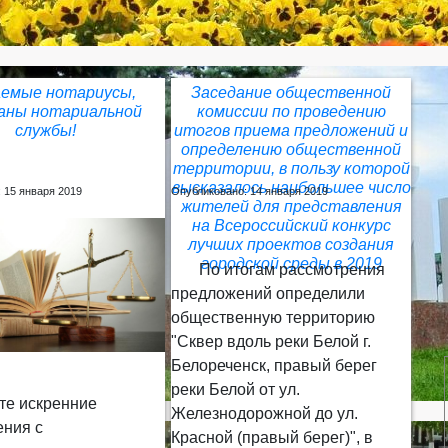
емые нотариусы,
Заседание общественной
аны нотариальной
комиссии по проведению
службы!
итогов приема предложений и
определению общественной
территории, в пользу которой
высказалось наибольшее число
 15 января 2019
Опубликовано: 14 января 2019
жителей для представления
на Всероссийский конкурс
лучших проектов создания
городской среды в 2019
По итогам рассмотрения
предложений определили
общественную территорию
"Сквер вдоль реки Белой г.
Белореченск, правый берег
реки Белой от ул.
 искренние
Железнодорожной до ул.
ения с
Красной (правый берег)", в