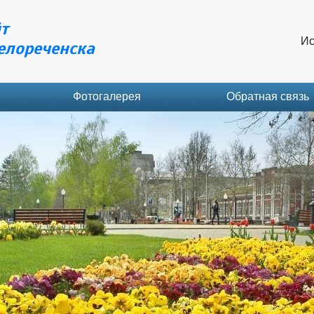
т
Ис
елореченска
Фотогалерея
Обратная связь