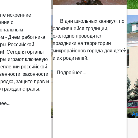
 искренние
В дни школьных каникул, по
ения с
сложившейся традиции,
иональным
ежегодно проводятся
м - Днем работника
праздники на территории
уры Российской
микрорайонов города для детей
и! Сегодня органы
и их родителей.
уры играют ключевую
реплении российской
Подробнее...
венности, законности
рядка, защите прав и
 граждан страны.
ее...
Ад