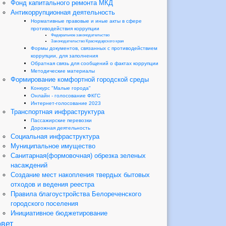
Фонд капитального ремонта МКД
Антикоррупционная деятельность
Нормативные правовые и иные акты в сфере
противодействия коррупции
Федеральное законодательство
Законодательство Краснодарского края
Формы документов, связанных с противодействием
коррупции, для заполнения
Обратная связь для сообщений о фактах коррупции
Методические материалы
Формирование комфортной городской среды
Конкурс "Малые города"
Онлайн - голосование ФКГС
Интернет-голосование 2023
Транспортная инфраструктура
Пассажирские перевозки
Дорожная деятельность
Социальная инфраструктура
Муниципальное имущество
Санитарная(формовочная) обрезка зеленых
насаждений
Создание мест накопления твердых бытовых
отходов и ведения реестра
Правила благоустройства Белореченского
городского поселения
Инициативное бюджетирование
вет