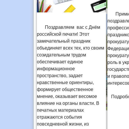
Примите
поздравл
Поздравляем вас с Днём
професс
российской печати! Этот
празднико
замечательный праздник
прокурат
объединяет всех тех, кто своим
Федераци
созидательным трудом
прокурат
обеспечивает единое
роль в ук
информационное
государст
пространство, задает
и правопо
нравственные ориентиры,
интересов
формирует общественное
мнение, оказывает весомое
Подробн
влияние на органы власти. В
печатных материалах
отражаются события
повседневной жизни, из