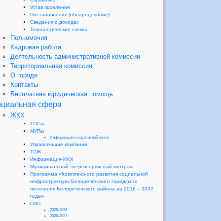
Устав поселения
Постановления (обнародование)
Сведения о доходах
Технологические схемы
Полномочия
Кадровая работа
Деятельность административной комиссии
Территориальная комиссия
О городе
Контакты
Бесплатная юридическая помощь
циальная сфера
ЖКХ
ТОСы
МУПы
Информация о заработной плате
Управляющие компании
ТСЖ
Информация-ЖКХ
Муниципальный энергосервисный контракт
Программа «Комплексного развития социальной
инфраструктуры Белореченского городского
поселения Белореченского района на 2016 – 2032
годы»
ОЗП
2025-2026
2026-2027