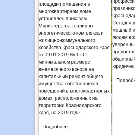
професс
площади помещения в
праздник
многоквартирном доме
Краснодар
установлен приказом
Сегодняш
Министерства топливно-
мощный ин
энергетического комплекса и
людям во
жилищно-коммунального
уверенны
хозяйства Краснодарского края
предостав
от 09.01.2019 № 1 «О
обширный
минимальном размере
юридичес
ежемесячного взноса на
капитальный ремонт общего
Подробн
имущества собственников
помещений в многоквартирных
домах, расположенных на
территории Краснодарского
края, на 2019 год».
Подробнее...