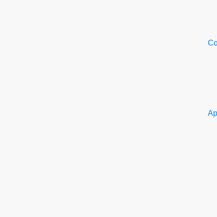
Со
Ар