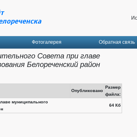
т
Ис
елореченска
Фотогалерея
Обратная связь
тельного Совета при главе
зования Белореченский район
Размер
Опубликовано
файла:
главе муниципального
64 Кб
он