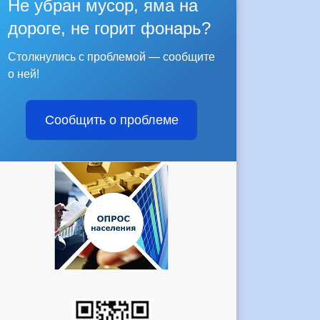
Не убран мусор, яма на
дороге, не горит фонарь?
Столкнулись с проблемой — сообщите
о ней!
Сообщить о проблеме