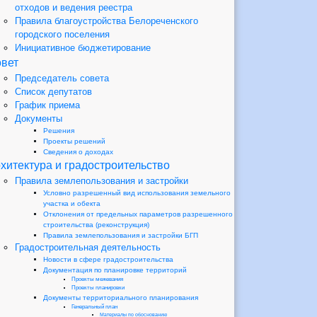
отходов и ведения реестра
Правила благоустройства Белореченского
городского поселения
Инициативное бюджетирование
вет
Председатель совета
Список депутатов
График приема
Документы
Решения
Проекты решений
Сведения о доходах
хитектура и градостроительство
Правила землепользования и застройки
Условно разрешенный вид использования земельного
участка и обекта
Отклонения от предельных параметров разрешенного
строительства (реконструкция)
Правила землепользования и застройки БГП
Градостроительная деятельность
Новости в сфере градостроительства
Документация по планировке территорий
Проекты межевания
Проекты планировки
Документы территориального планирования
Генеральный план
Материалы по обоснованию