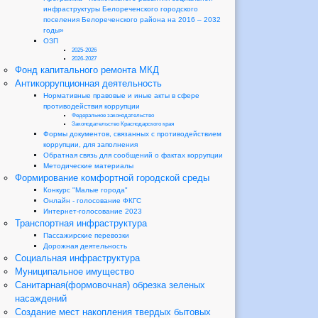
инфраструктуры Белореченского городского
поселения Белореченского района на 2016 – 2032
годы»
ОЗП
2025-2026
2026-2027
Фонд капитального ремонта МКД
Антикоррупционная деятельность
Нормативные правовые и иные акты в сфере
противодействия коррупции
Федеральное законодательство
Законодательство Краснодарского края
Формы документов, связанных с противодействием
коррупции, для заполнения
Обратная связь для сообщений о фактах коррупции
Методические материалы
Формирование комфортной городской среды
Конкурс "Малые города"
Онлайн - голосование ФКГС
Интернет-голосование 2023
Транспортная инфраструктура
Пассажирские перевозки
Дорожная деятельность
Социальная инфраструктура
Муниципальное имущество
Санитарная(формовочная) обрезка зеленых
насаждений
Создание мест накопления твердых бытовых