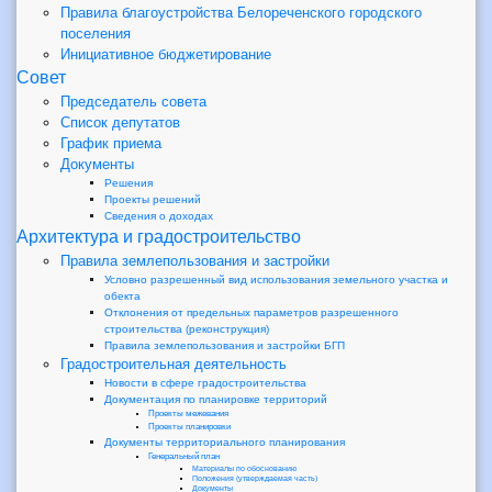
Правила благоустройства Белореченского городского
поселения
Инициативное бюджетирование
Совет
Председатель совета
Список депутатов
График приема
Документы
Решения
Проекты решений
Сведения о доходах
Архитектура и градостроительство
Правила землепользования и застройки
Условно разрешенный вид использования земельного участка и
обекта
Отклонения от предельных параметров разрешенного
строительства (реконструкция)
Правила землепользования и застройки БГП
Градостроительная деятельность
Новости в сфере градостроительства
Документация по планировке территорий
Проекты межевания
Проекты планировки
Документы территориального планирования
Генеральный план
Материалы по обоснованию
Положения (утверждаемая часть)
Документы