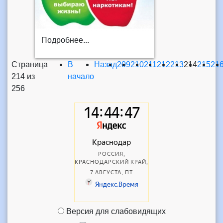
Подробнее...
Страница
В
Назад
209
210
211
212
213
214
215
21
214 из
начало
256
Версия для слабовидящих