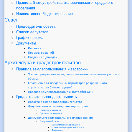
Правила благоустройства Белореченского городского
поселения
Инициативное бюджетирование
Совет
Председатель совета
Список депутатов
График приема
Документы
Решения
Проекты решений
Сведения о доходах
Архитектура и градостроительство
Правила землепользования и застройки
Условно разрешенный вид использования земельного участка и
обекта
Отклонения от предельных параметров разрешенного
строительства (реконструкция)
Правила землепользования и застройки БГП
Градостроительная деятельность
Новости в сфере градостроительства
Документация по планировке территорий
Проекты межевания
Проекты планировки
Документы территориального планирования
Генеральный план
Материалы по обоснованию
Положения (утверждаемая часть)
Документы